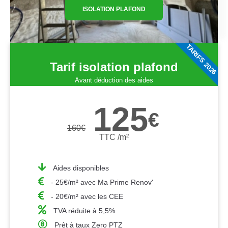
ISOLATION PLAFOND
TARIFS 2026
Tarif isolation plafond
Avant déduction des aides
125
€
160
€
TTC /m²
Aides disponibles
- 25€/m² avec Ma Prime Renov'
- 20€/m² avec les CEE
TVA réduite à 5,5%
Prêt à taux Zero PTZ