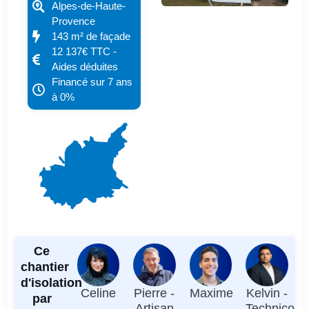
Alpes-de-Haute-
Provence
143 m² de façade
12 137€ TTC -
Aides déduites
Financé sur 7 ans
à 0%
Ce
chantier
d'isolation
Celine
Pierre -
Maxime
Kelvin -
par
-
Artisan
-
Technico-