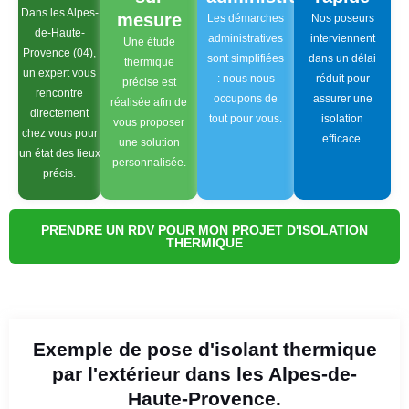
Dans les Alpes-
mesure
Les démarches
Nos poseurs
de-Haute-
administratives
interviennent
Une étude
Provence (04),
sont simplifiées
dans un délai
thermique
un expert vous
: nous nous
réduit pour
précise est
rencontre
occupons de
assurer une
réalisée afin de
directement
tout pour vous.
isolation
vous proposer
chez vous pour
efficace.
une solution
un état des lieux
personnalisée.
précis.
PRENDRE UN RDV POUR MON PROJET D'ISOLATION
THERMIQUE
Exemple de pose d'isolant thermique
par l'extérieur dans les Alpes-de-
Haute-Provence.