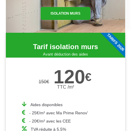
ISOLATION MURS
TARIFS 2026
Tarif isolation murs
Avant déduction des aides
120
€
150
€
TTC /m²
Aides disponibles
- 25€/m² avec Ma Prime Renov'
- 20€/m² avec les CEE
TVA réduite à 5,5%