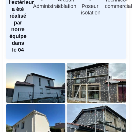
l'extérieur
Administratif
isolation
Poseur
commercia
a été
isolation
réalisé
par
notre
équipe
dans
le 04