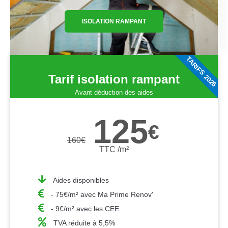
ISOLATION RAMPANT
TARIFS 2026
Tarif isolation rampant
Avant déduction des aides
125
€
160
€
TTC /m²
Aides disponibles
- 75€/m² avec Ma Prime Renov'
- 9€/m² avec les CEE
TVA réduite à 5,5%