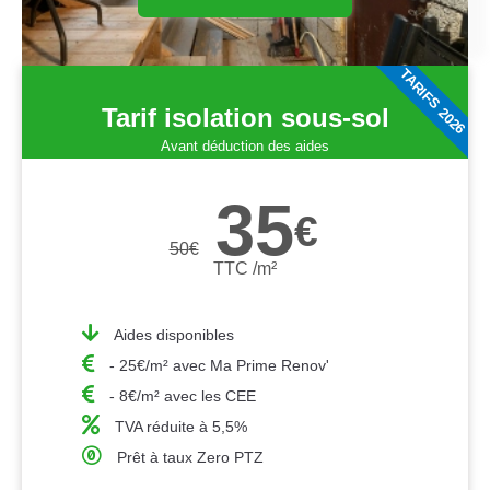
TARIFS 2026
Tarif isolation sous-sol
Avant déduction des aides
35
€
50
€
TTC /m²
Aides disponibles
- 25€/m² avec Ma Prime Renov'
- 8€/m² avec les CEE
TVA réduite à 5,5%
Prêt à taux Zero PTZ