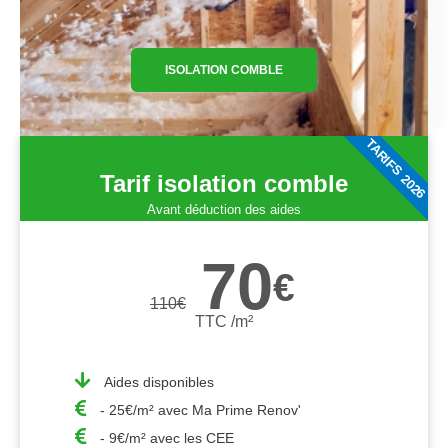
ISOLATION COMBLE
TARIFS 2026
Tarif isolation comble
Avant déduction des aides
70
€
110
€
TTC /m²
Aides disponibles
- 25€/m² avec Ma Prime Renov'
- 9€/m² avec les CEE