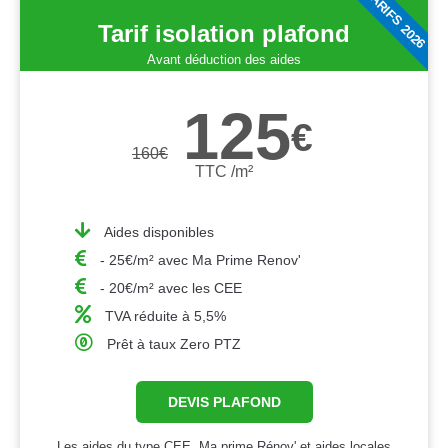
TARIFS 2026
Tarif isolation plafond
Avant déduction des aides
125
€
160
€
TTC /m²
Aides disponibles
- 25€/m² avec Ma Prime Renov'
- 20€/m² avec les CEE
TVA réduite à 5,5%
Prêt à taux Zero PTZ
DEVIS PLAFOND
Les aides du type CEE, Ma prime Rénov' et aides locales