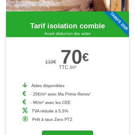
TARIFS 2026
Tarif isolation comble
Avant déduction des aides
70
€
110
€
TTC /m²
Aides disponibles
- 25€/m² avec Ma Prime Renov'
- 9€/m² avec les CEE
TVA réduite à 5,5%
Prêt à taux Zero PTZ