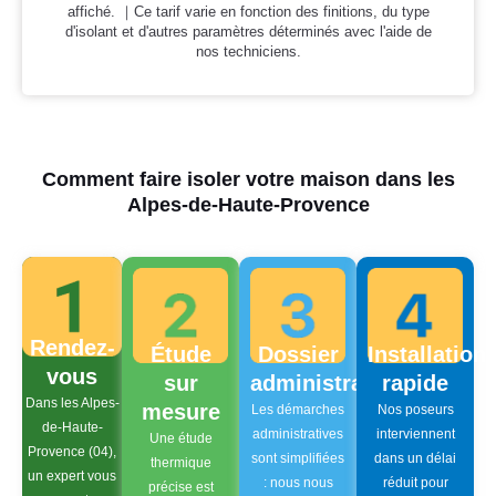
affiché. ｜Ce tarif varie en fonction des finitions, du type
d'isolant et d'autres paramètres déterminés avec l'aide de
nos techniciens.
Comment faire isoler votre maison dans les
Alpes-de-Haute-Provence
Rendez-
Étude
Dossier
Installation
vous
sur
administratif
rapide
Dans les Alpes-
mesure
Les démarches
Nos poseurs
de-Haute-
administratives
interviennent
Une étude
Provence (04),
sont simplifiées
dans un délai
thermique
un expert vous
: nous nous
réduit pour
précise est