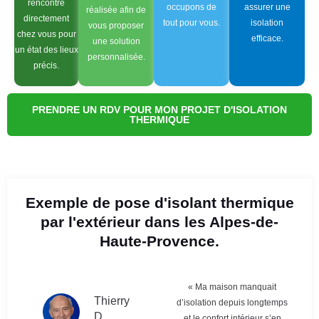
rencontre
occupons de
assurer une
réalisée afin de
directement
tout pour vous.
isolation
vous proposer
chez vous pour
efficace.
une solution
un état des lieux
personnalisée.
précis.
PRENDRE UN RDV POUR MON PROJET D'ISOLATION
THERMIQUE
Exemple de pose d'isolant thermique
par l'extérieur dans les Alpes-de-
Haute-Provence.
« Ma maison manquait
Thierry
d’isolation depuis longtemps
D
et le confort intérieur s’en