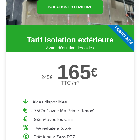
ISOLATION EXTÉRIEURE
TARIFS 2026
Tarif isolation extérieure
Avant déduction des aides
165
€
245
€
TTC /m²
Aides disponibles
- 75€/m² avec Ma Prime Renov'
- 9€/m² avec les CEE
TVA réduite à 5,5%
Prêt à taux Zero PTZ