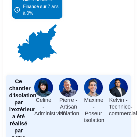
Financé sur 7 ans
à 0%
Ce
chantier
d'isolation
Celine
Pierre -
Maxime
Kelvin -
par
-
Artisan
-
Technico-
l'extérieur
Administratif
isolation
Poseur
commercia
a été
isolation
réalisé
par