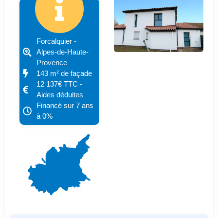
Forcalquier -
Alpes-de-Haute-
Provence
143 m² de façade
12 137€ TTC -
Aides déduites
Financé sur 7 ans
à 0%