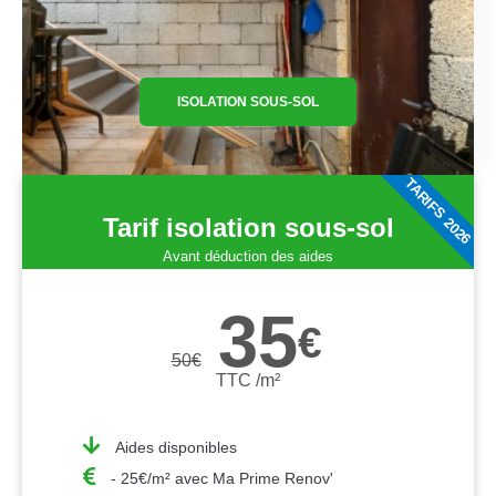
ISOLATION SOUS-SOL
TARIFS 2026
Tarif isolation sous-sol
Avant déduction des aides
35
€
50
€
TTC /m²
Aides disponibles
- 25€/m² avec Ma Prime Renov'