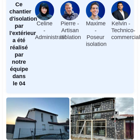
Ce
chantier
d'isolation
Celine
Pierre -
Maxime
Kelvin -
par
-
Artisan
-
Technico-
l'extérieur
Administratif
isolation
Poseur
commercia
a été
isolation
réalisé
par
notre
équipe
dans
le 04