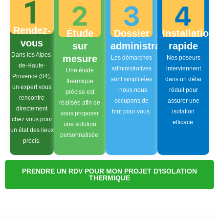
Rendez-
Étude
Dossier
Installation
vous
sur
administratif
rapide
Dans les Alpes-
mesure
Les démarches
Nos poseurs
de-Haute-
administratives
interviennent
Une étude
Provence (04),
sont simplifiées
dans un délai
thermique
un expert vous
: nous nous
réduit pour
précise est
rencontre
occupons de
assurer une
réalisée afin de
directement
tout pour vous.
isolation
vous proposer
chez vous pour
efficace.
une solution
un état des lieux
personnalisée.
précis.
PRENDRE UN RDV POUR MON PROJET D'ISOLATION
THERMIQUE