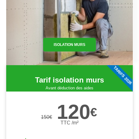
ISOLATION MURS
TARIFS 2026
Tarif isolation murs
Avant déduction des aides
120
€
150
€
TTC /m²